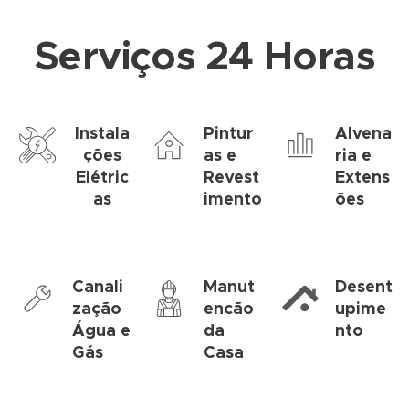
Serviços 24 Horas
Instala
Pintur
Alvena
ções
as e
ria e
Elétric
Revest
Extens
as
imento
ões
Canali
Manut
Desent
zação
encão
upime
Água e
da
nto
Gás
Casa