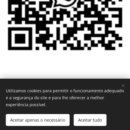
Utilizamos cookies para permitir o funcionamento adequado
Urgência 24H - Tel.
:
935 246 660
e a segurança do site e para lhe oferecer a melhor
+351
experiência possível.
"Lâmpada para os meus pés e Luz para os meus caminhos é a
Tua Palavra Senhor," Salmos 119.105
Aceitar apenas o necessário
Aceitar tudo
Cookies