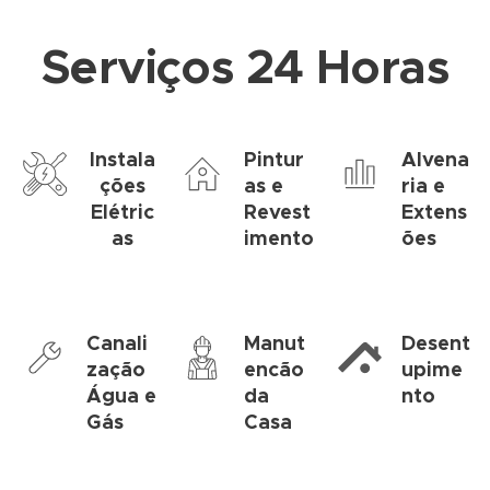
Serviços 24 Horas
Instala
Pintur
Alvena
ções
as e
ria e
Elétric
Revest
Extens
as
imento
ões
Canali
Manut
Desent
zação
encão
upime
Água e
da
nto
Gás
Casa