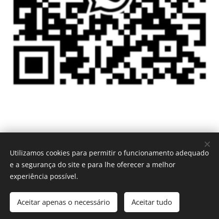
Utilizamos cookies para permitir o funcionamento adequado
Urgência 24H - Tel.
:
935 246 660
e a segurança do site e para lhe oferecer a melhor
+351
experiência possível.
"Lâmpada para os meus pés e Luz para os meus caminhos é a
Tua Palavra Senhor," Salmos 119.105
Aceitar apenas o necessário
Aceitar tudo
Cookies